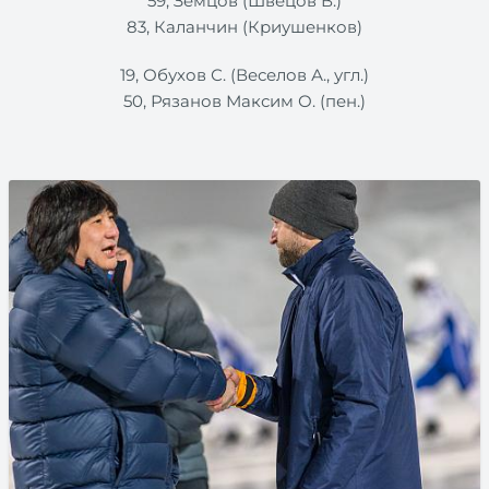
59, Земцов (Швецов В.)
83, Каланчин (Криушенков)
19, Обухов С. (Веселов А., угл.)
50, Рязанов Максим О. (пен.)